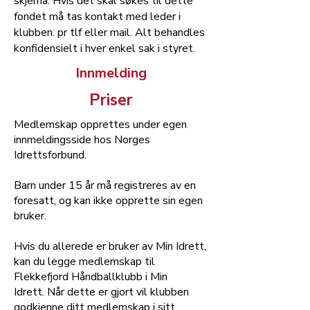
skjema. Hvis det skal søkes til dette
fondet må tas kontakt med leder i
klubben. pr tlf eller mail. Alt behandles
konfidensielt i hver enkel sak i styret.
Innmelding
Priser
Medlemskap opprettes under egen
innmeldingsside hos Norges
Idrettsforbund.
Barn under 15 år må registreres av en
foresatt, og kan ikke opprette sin egen
bruker.
Hvis du allerede er bruker av Min Idrett,
kan du legge medlemskap til
Flekkefjord Håndballklubb i Min
Idrett.
Når dette er gjort vil klubben
godkjenne ditt medlemskap i sitt